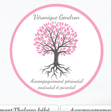
ment Thalasso bébé
Accompagnemen