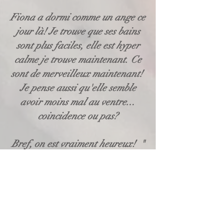
Fiona a dormi comme un ange ce
jour là! Je trouve que ses bains
sont plus faciles, elle est hyper
calme je trouve maintenant. Ce
sont de merveilleux maintenant!
Je pense aussi qu'elle semble
avoir moins mal au ventre...
coincidence ou pas?
Bref, on est vraiment heureux! "
Sarah