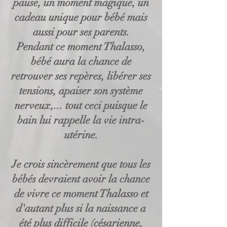
pause, un moment magique, un
cadeau unique pour bébé mais
aussi pour ses parents.
Pendant ce moment Thalasso,
bébé aura la chance de
retrouver ses repères, libérer ses
tensions, apaiser son système
nerveux,... tout ceci puisque le
bain lui rappelle la vie intra-
utérine.
Je crois sincèrement que tous les
bébés devraient avoir la chance
de vivre ce moment Thalasso et
d'autant plus si la naissance a
été plus difficile (césarienne,