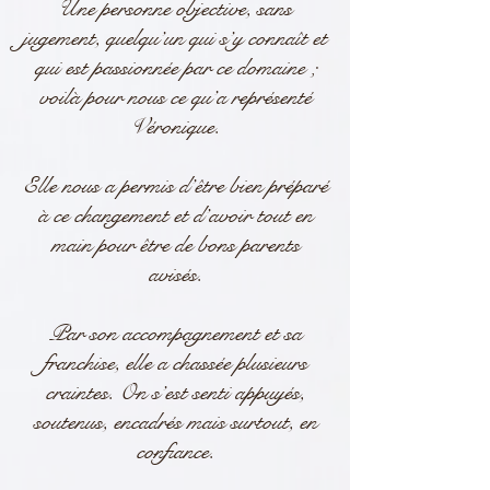
Une personne objective, sans
jugement, quelqu’un qui s’y connaît et
qui est passionnée par ce domaine ;
voilà pour nous ce qu’a représenté
Véronique.
Elle nous a permis d’être bien préparé
à ce changement et d’avoir tout en
main pour être de bons parents
avisés.
Par son accompagnement et sa
franchise, elle a chassée plusieurs
craintes. On s’est senti appuyés,
soutenus, encadrés mais surtout, en
confiance.