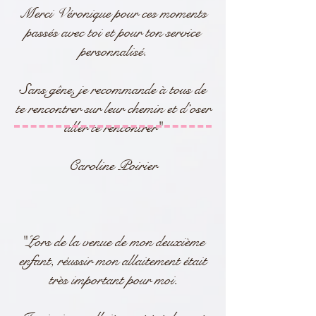
Merci Véronique pour ces moments
passés avec toi et pour ton service
personnalisé.
Sans gêne, je recommande à tous de
te rencontrer sur leur chemin et d’oser
aller te rencontrer"
Caroline Poirier
"Lors de la venue de mon deuxième
enfant, réussir mon allaitement était
très important pour moi.