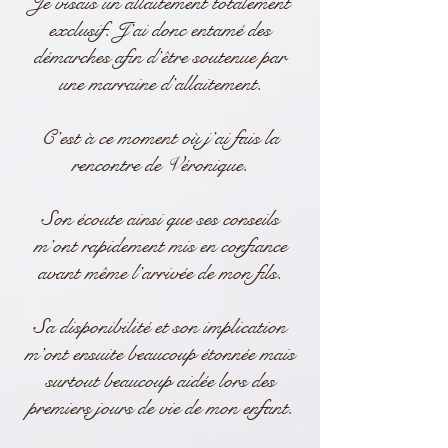
Je visais un allaitement totalement
exclusif. J’ai donc entamé des
démarches afin d’être soutenue par
une marraine d’allaitement.
C’est à ce moment où j’ai fais la
rencontre de Véronique.
Son écoute ainsi que ses conseils
m’ont rapidement mis en confiance
avant même l’arrivée de mon fils.
Sa disponibilité et son implication
m’ont ensuite beaucoup étonnée mais
surtout beaucoup aidée lors des
premiers jours de vie de mon enfant.