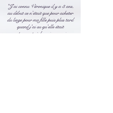
"J'ai connu Véronique il y a 3 ans,
au début ce n'était que pour acheter
du linge pour ma fille puis plus tard
quand j'ai su qu'elle était
accompagnante à la naissance, je me
suis dit qu'elle était peut-être aussi
marraine d'allaitement.
Mon expérience d'allaitement ne
s'était pas très bien déroulée à ma fille
et je voulais retenter l'expérience à
mon fils.
Véronique est très douce et très
calme, je savais que c'était elle que je
voulais comme marraine