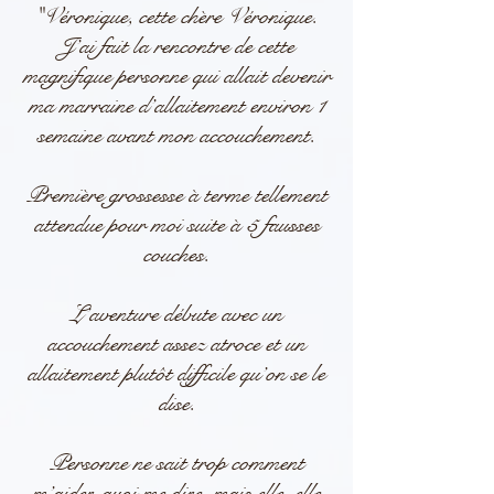
"Véronique, cette chère Véronique.
J’ai fait la rencontre de cette
magnifique personne qui allait devenir
ma marraine d’allaitement environ 1
semaine avant mon accouchement.
Première grossesse à terme tellement
attendue pour moi suite à 5 fausses
couches.
L’aventure débute avec un
accouchement assez atroce et un
allaitement plutôt difficile qu’on se le
dise.
Personne ne sait trop comment
m’aider, quoi me dire, mais elle, elle