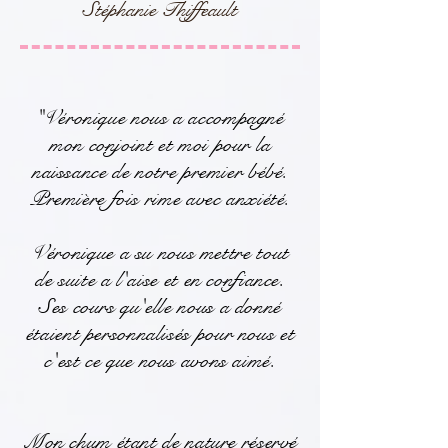
Stéphanie Thiffeault
"V
éronique nous a accompagné
mon conjoint et moi pour la
naissance de notre premier bébé.
Première fois rime avec anxiété.
Véronique a su nous mettre tout
de suite a l'aise et en confiance.
Ses cours qu'elle nous a donné
étaient personnalisés pour nous et
c'est ce que nous avons aimé.
Mon chum étant de nature réservé