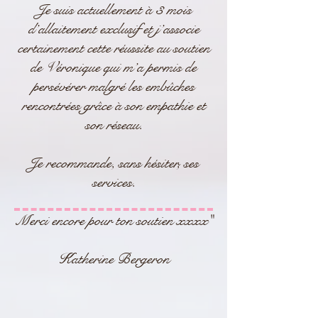
Je suis actuellement à 3 mois
d’allaitement exclusif et j’associe
certainement cette réussite au soutien
de Véronique qui m’a permis de
persévérer malgré les embûches
rencontrées grâce à son empathie et
son réseau.
Je recommande, sans hésiter, ses
services.
Merci encore pour ton soutien xxxx"
Katherine Bergeron